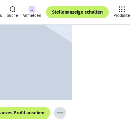
Stellenanzeige schalten
ts
Suche
Anmelden
Produkte
anzes Profil ansehen