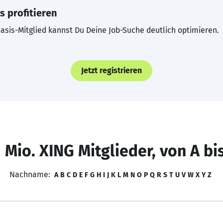
s profitieren
asis-Mitglied kannst Du Deine Job-Suche deutlich optimieren.
Jetzt registrieren
 Mio. XING Mitglieder, von A bi
Nachname:
A
B
C
D
E
F
G
H
I
J
K
L
M
N
O
P
Q
R
S
T
U
V
W
X
Y
Z