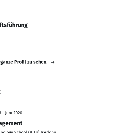
ftsführung
 ganze Profil zu sehen.
k
 - Juni 2020
nagement
nology School (BiTS) Iserlohn