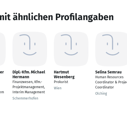
mit ähnlichen Profilangaben
ner
Dipl.-Kfm. Michael
Hartmut
Selina Semrau
Hermann
Wesenberg
Human Resources
Finanzwesen, Kfm.-
Prokurist
Coordinator & Proje
Projektmanagement,
Coordinator
Wien
gem
Interim Management
Olching
Schemmerhofen