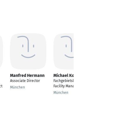
Manfred Hermann
Michael Koch
Alexander A. Motyl
Associate Director
Fachgebietsleiter
Wirtschaftsrecht
ct
Facility Management
München
Köln
München