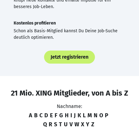
Knüpf neue Kontakte und erhalte Impulse für ein
besseres Job-Leben.
Kostenlos profitieren
Schon als Basis-Mitglied kannst Du Deine Job-Suche
deutlich optimieren.
Jetzt registrieren
21 Mio. XING Mitglieder, von A bis Z
Nachname:
A
B
C
D
E
F
G
H
I
J
K
L
M
N
O
P
Q
R
S
T
U
V
W
X
Y
Z