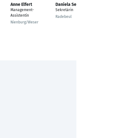
Anne Elfert
Daniela Sempert
Mirjam Schliffke
Management-
Sekretärin
Assistent Managing
Assistentin
Director
Radebeul
Nienburg/Weser
Kamp-Lintfort