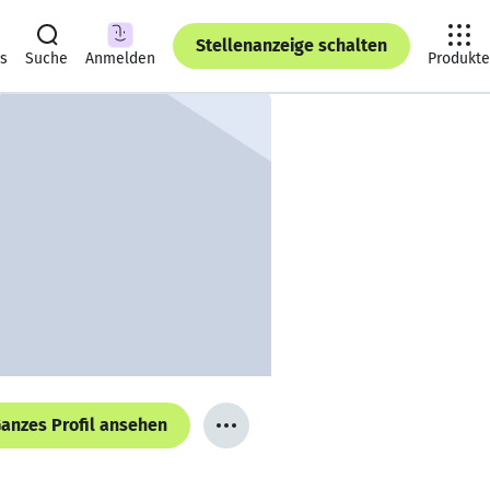
Stellenanzeige schalten
ts
Suche
Anmelden
Produkte
anzes Profil ansehen