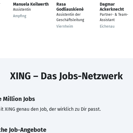
r
Manuela Keilwerth
Rasa
Dagmar
Godliauskienė
Ackerknecht
Assistentin
Assistentin der
Partner- & Team-
Ampfing
Geschäftsleitung
Assistant
Viernheim
Eichenau
XING – Das Jobs-Netzwerk
 Million Jobs
t XING genau den Job, der wirklich zu Dir passt.
che Job-Angebote