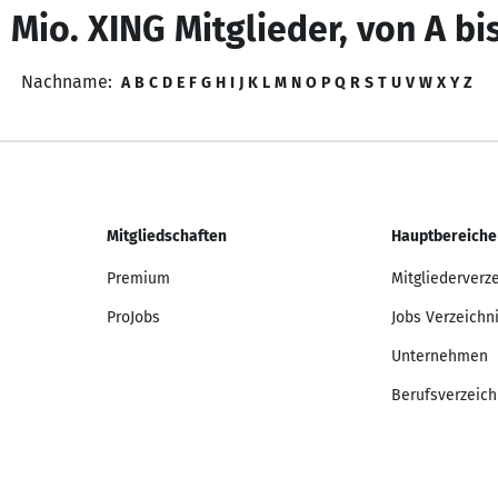
 Mio. XING Mitglieder, von A bi
Nachname:
A
B
C
D
E
F
G
H
I
J
K
L
M
N
O
P
Q
R
S
T
U
V
W
X
Y
Z
Mitgliedschaften
Hauptbereiche
Premium
Mitgliederverz
ProJobs
Jobs Verzeichn
Unternehmen
Berufsverzeich