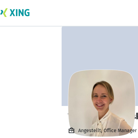
Tamara Rommersk
Angestellt, Office Manage