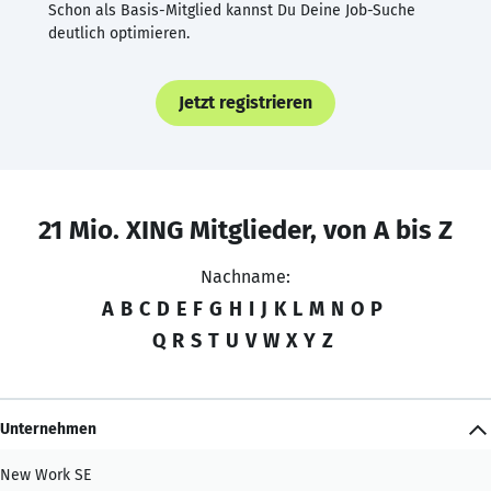
Schon als Basis-Mitglied kannst Du Deine Job-Suche
deutlich optimieren.
Jetzt registrieren
21 Mio. XING Mitglieder, von A bis Z
Nachname:
A
B
C
D
E
F
G
H
I
J
K
L
M
N
O
P
Q
R
S
T
U
V
W
X
Y
Z
Unternehmen
New Work SE