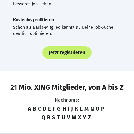
besseres Job-Leben.
Kostenlos profitieren
Schon als Basis-Mitglied kannst Du Deine Job-Suche
deutlich optimieren.
Jetzt registrieren
21 Mio. XING Mitglieder, von A bis Z
Nachname:
A
B
C
D
E
F
G
H
I
J
K
L
M
N
O
P
Q
R
S
T
U
V
W
X
Y
Z