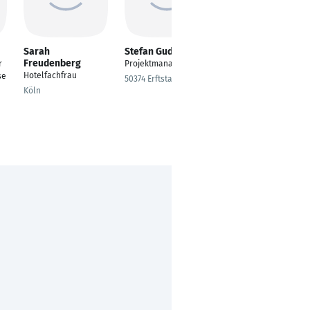
Sarah
Stefan Gudauski
Kristina Miller-
Freudenberg
Scherbaum
r
Projektmanager
Hotelfachfrau
Projektleitung
se
50374 Erftstadt
Köln
Burghausen