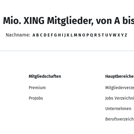
 Mio. XING Mitglieder, von A bi
Nachname:
A
B
C
D
E
F
G
H
I
J
K
L
M
N
O
P
Q
R
S
T
U
V
W
X
Y
Z
Mitgliedschaften
Hauptbereiche
Premium
Mitgliederverz
ProJobs
Jobs Verzeichn
Unternehmen
Berufsverzeich