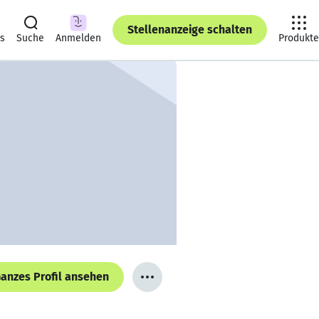
Stellenanzeige schalten
ts
Suche
Anmelden
Produkte
anzes Profil ansehen