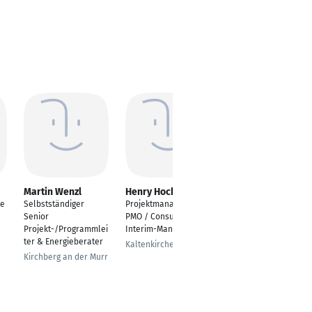
Martin Wenzl
Henry Hochmüller
Symeon
Gerasimidis
te
Selbstständiger
Projektmanager /
Project Manager
Senior
PMO / Consultant /
Automation
Projekt-/Programmlei
Interim-Manager
Technology
ter & Energieberater
Kaltenkirchen
Backnang
Kirchberg an der Murr