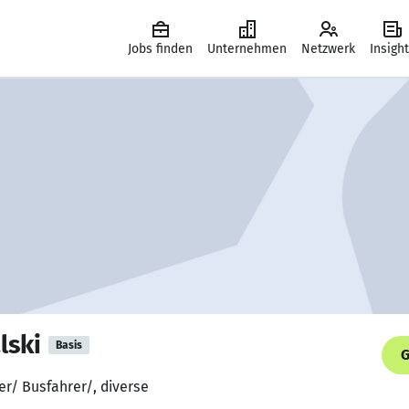
Jobs finden
Unternehmen
Netzwerk
Insigh
lski
Basis
G
er/ Busfahrer/, diverse