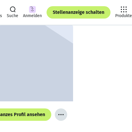
Stellenanzeige schalten
ts
Suche
Anmelden
Produkte
anzes Profil ansehen