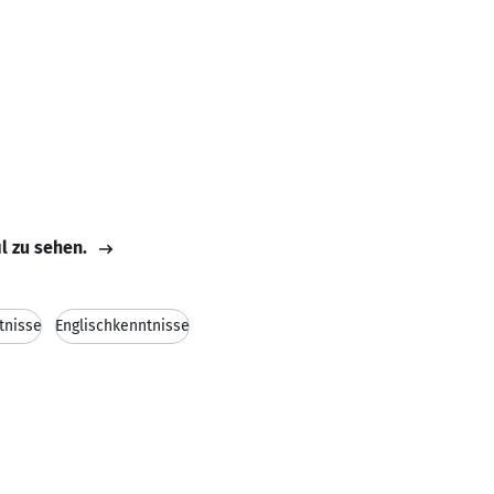
il zu sehen.
tnisse
Englischkenntnisse