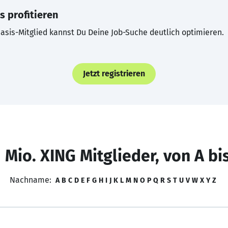
s profitieren
asis-Mitglied kannst Du Deine Job-Suche deutlich optimieren.
Jetzt registrieren
 Mio. XING Mitglieder, von A bi
Nachname:
A
B
C
D
E
F
G
H
I
J
K
L
M
N
O
P
Q
R
S
T
U
V
W
X
Y
Z