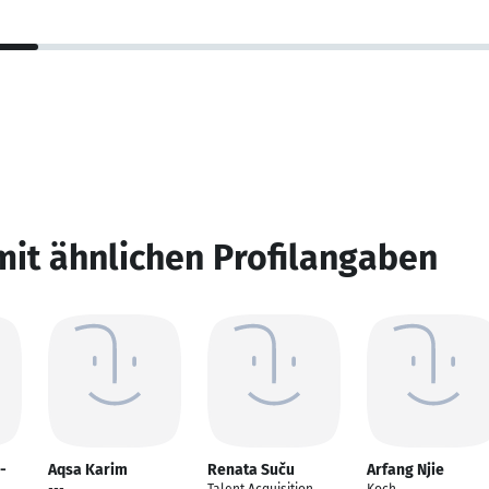
mit ähnlichen Profilangaben
-
Aqsa Karim
Renata Suču
Arfang Njie