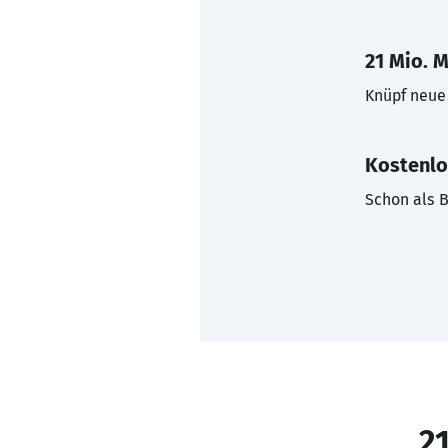
21 Mio. M
Knüpf neue 
Kostenlo
Schon als B
21