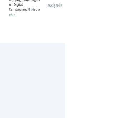
Kampagnenmanageri
---
Information
n | Digital
technology
ESKİŞEHİR
Campaigning & Media
Tuzla
Köln