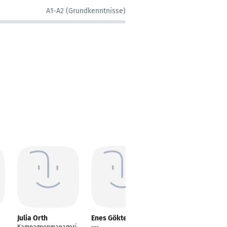
A1-A2 (Grundkenntnisse)
Julia Orth
Enes Göktepe
Eldar Haračić