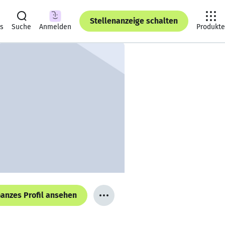
Stellenanzeige schalten
ts
Suche
Anmelden
Produkte
anzes Profil ansehen