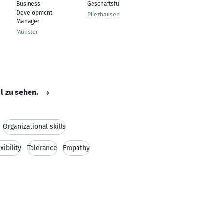
Business
Geschäftsführer
Rellingen
Development
Pliezhausen
Manager
Münster
il zu sehen.
Organizational skills
xibility
Tolerance
Empathy