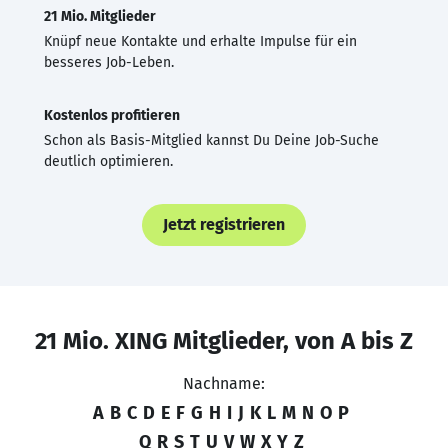
21 Mio. Mitglieder
Knüpf neue Kontakte und erhalte Impulse für ein
besseres Job-Leben.
Kostenlos profitieren
Schon als Basis-Mitglied kannst Du Deine Job-Suche
deutlich optimieren.
Jetzt registrieren
21 Mio. XING Mitglieder, von A bis Z
Nachname:
A
B
C
D
E
F
G
H
I
J
K
L
M
N
O
P
Q
R
S
T
U
V
W
X
Y
Z