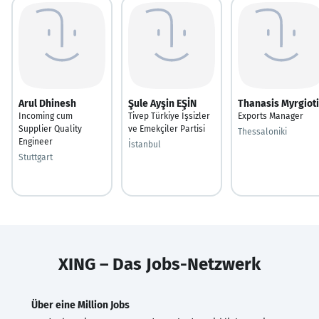
Arul Dhinesh
Şule Ayşin EŞİN
Thanasis Myrgiot
Incoming cum
Tivep Türkiye İşsizler
Exports Manager
Supplier Quality
ve Emekçiler Partisi
Thessaloniki
Engineer
İstanbul
Stuttgart
XING – Das Jobs-Netzwerk
Über eine Million Jobs