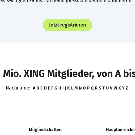
asis-Mitglied kannst Du Deine Job-Suche deutlich optimieren.
Jetzt registrieren
 Mio. XING Mitglieder, von A bi
Nachname:
A
B
C
D
E
F
G
H
I
J
K
L
M
N
O
P
Q
R
S
T
U
V
W
X
Y
Z
Mitgliedschaften
Hauptbereiche