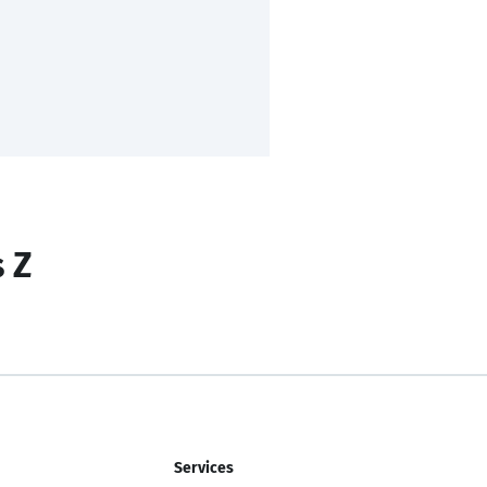
s Z
Services