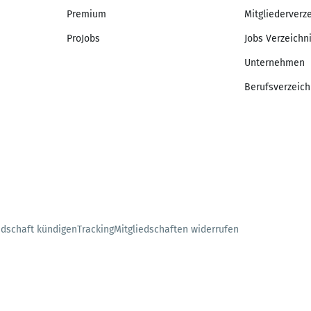
Premium
Mitgliederverz
ProJobs
Jobs Verzeichn
Unternehmen
Berufsverzeich
edschaft kündigen
Tracking
Mitgliedschaften widerrufen