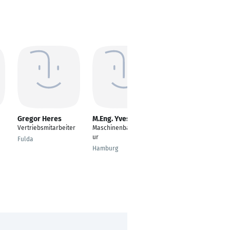
Gregor Heres
M.Eng. Yves Simo
ANAS ASSI
Vertriebsmitarbeiter
Maschinenbauingenie
---
ur
Fulda
Duisburg
Hamburg