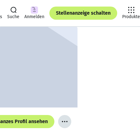
Stellenanzeige schalten
ts
Suche
Anmelden
Produkte
anzes Profil ansehen