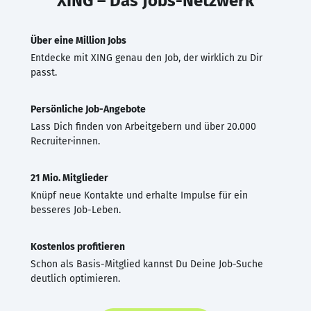
XING – Das Jobs-Netzwerk
Über eine Million Jobs
Entdecke mit XING genau den Job, der wirklich zu Dir
passt.
Persönliche Job-Angebote
Lass Dich finden von Arbeitgebern und über 20.000
Recruiter·innen.
21 Mio. Mitglieder
Knüpf neue Kontakte und erhalte Impulse für ein
besseres Job-Leben.
Kostenlos profitieren
Schon als Basis-Mitglied kannst Du Deine Job-Suche
deutlich optimieren.