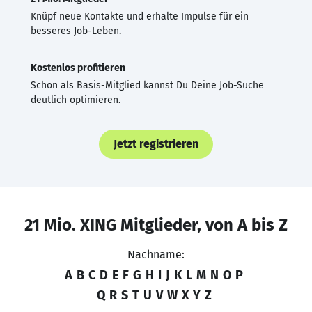
Knüpf neue Kontakte und erhalte Impulse für ein
besseres Job-Leben.
Kostenlos profitieren
Schon als Basis-Mitglied kannst Du Deine Job-Suche
deutlich optimieren.
Jetzt registrieren
21 Mio. XING Mitglieder, von A bis Z
Nachname:
A
B
C
D
E
F
G
H
I
J
K
L
M
N
O
P
Q
R
S
T
U
V
W
X
Y
Z