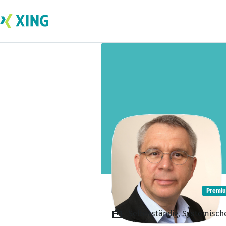
Uwe Buchhop
Premi
Selbstständig, Systemische