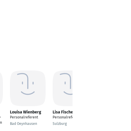
Louisa Wienberg
Lisa Fischer
Jacob Bosholm
+
Personalreferent
Personalreferent
Personalreferent
on
Bad Oeynhausen
Sulzburg
Berlin