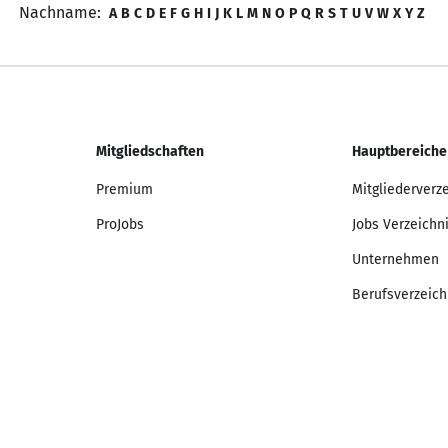
Nachname:
A
B
C
D
E
F
G
H
I
J
K
L
M
N
O
P
Q
R
S
T
U
V
W
X
Y
Z
Mitgliedschaften
Hauptbereiche
Premium
Mitgliederverz
ProJobs
Jobs Verzeichn
Unternehmen
Berufsverzeich