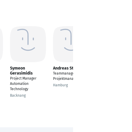
Symeon
Andreas Stimpel
Omid Pad
Gerasimidis
Teammanager
Implementation
Project Manager
Projektmanagement
Consultant
Automation
Hamburg
Hannover
Technology
Backnang