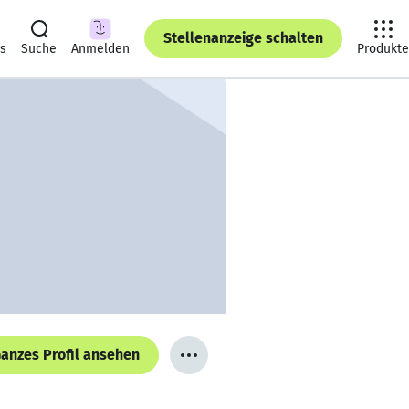
Stellenanzeige schalten
ts
Suche
Anmelden
Produkte
anzes Profil ansehen