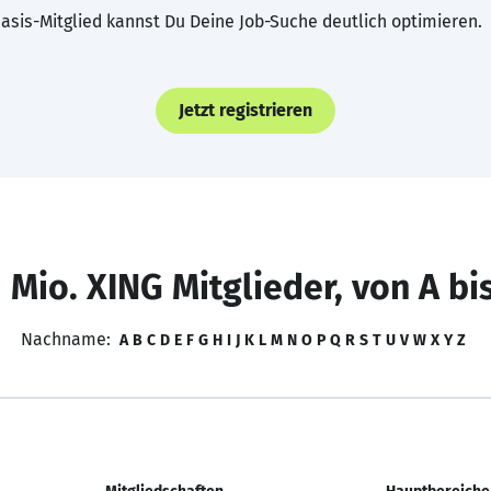
asis-Mitglied kannst Du Deine Job-Suche deutlich optimieren.
Jetzt registrieren
 Mio. XING Mitglieder, von A bi
Nachname:
A
B
C
D
E
F
G
H
I
J
K
L
M
N
O
P
Q
R
S
T
U
V
W
X
Y
Z