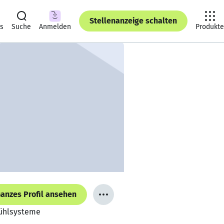
Stellenanzeige schalten
ts
Suche
Anmelden
Produkte
anzes Profil ansehen
Kühlsysteme