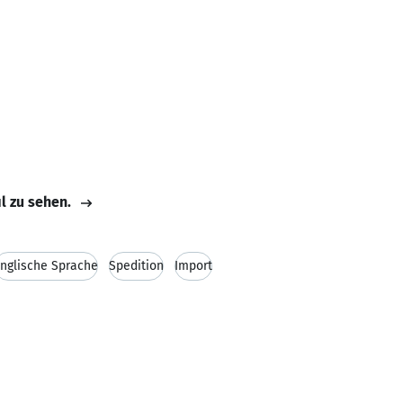
il zu sehen.
nglische Sprache
Spedition
Import