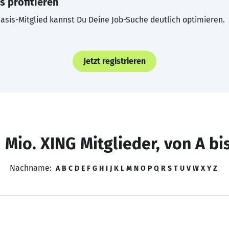
s profitieren
asis-Mitglied kannst Du Deine Job-Suche deutlich optimieren.
Jetzt registrieren
 Mio. XING Mitglieder, von A bi
Nachname:
A
B
C
D
E
F
G
H
I
J
K
L
M
N
O
P
Q
R
S
T
U
V
W
X
Y
Z