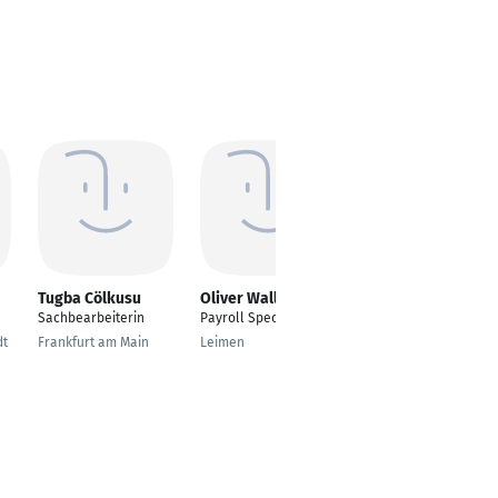
Tugba Cölkusu
Oliver Wallitzer
Nico Leibel
Sachbearbeiterin
Payroll Specialist
Project Assistant
dt
Frankfurt am Main
Leimen
Solingen