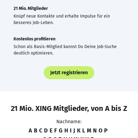
21 Mio. Mitglieder
Knüpf neue Kontakte und erhalte Impulse für ein
besseres Job-Leben.
Kostenlos profitieren
Schon als Basis-Mitglied kannst Du Deine Job-Suche
deutlich optimieren.
Jetzt registrieren
21 Mio. XING Mitglieder, von A bis Z
Nachname:
A
B
C
D
E
F
G
H
I
J
K
L
M
N
O
P