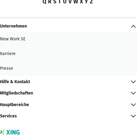
Q
R
S
T
U
V
W
X
Y
Z
Unternehmen
New Work SE
Karriere
Presse
Hilfe & Kontakt
Mitgliedschaften
Hauptbereiche
Services