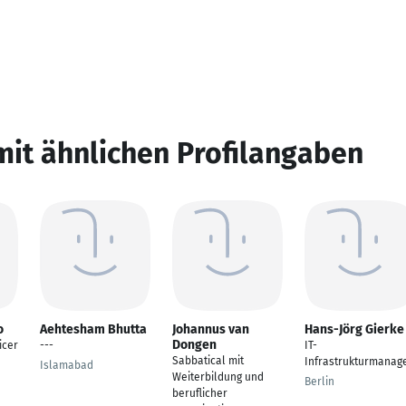
mit ähnlichen Profilangaben
o
Aehtesham Bhutta
Johannus van
Hans-Jörg Gierke
Dongen
icer
---
IT-
Sabbatical mit
Infrastrukturmanag
Islamabad
Weiterbildung und
Berlin
beruflicher