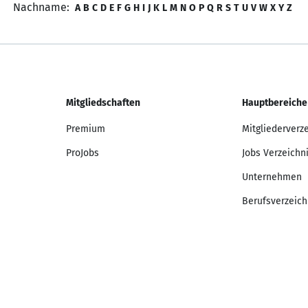
Nachname:
A
B
C
D
E
F
G
H
I
J
K
L
M
N
O
P
Q
R
S
T
U
V
W
X
Y
Z
Mitgliedschaften
Hauptbereiche
Premium
Mitgliederverz
ProJobs
Jobs Verzeichn
Unternehmen
Berufsverzeich