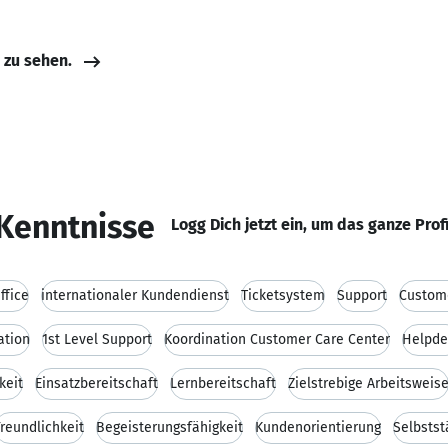
e zu sehen.
Kenntnisse
Logg Dich jetzt ein, um das ganze Prof
ffice
internationaler Kundendienst
Ticketsystem
Support
Custom
ation
1st Level Support
Koordination Customer Care Center
Helpde
keit
Einsatzbereitschaft
Lernbereitschaft
Zielstrebige Arbeitsweis
Freundlichkeit
Begeisterungsfähigkeit
Kundenorientierung
Selbstst