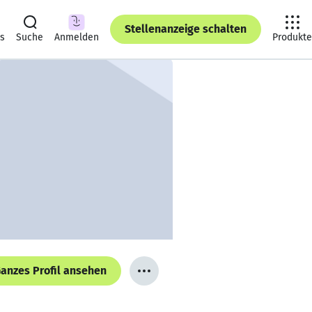
Stellenanzeige schalten
ts
Suche
Anmelden
Produkte
anzes Profil ansehen