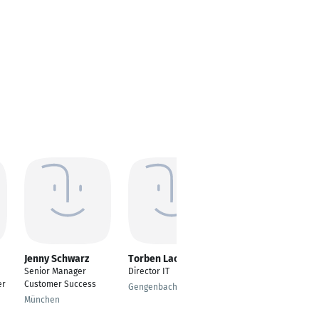
Jenny Schwarz
Torben Lachmann
Elisabeth
Hirschauer
Senior Manager
Director IT
Elektronikerin
er
Customer Success
Gengenbach
Garmisch-
München
Partenkirchen