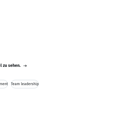
il zu sehen.
ement
Team leadership