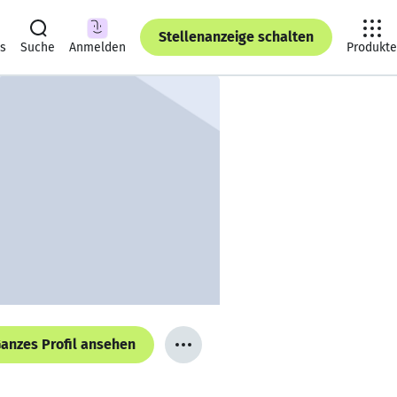
Stellenanzeige schalten
ts
Suche
Anmelden
Produkte
anzes Profil ansehen