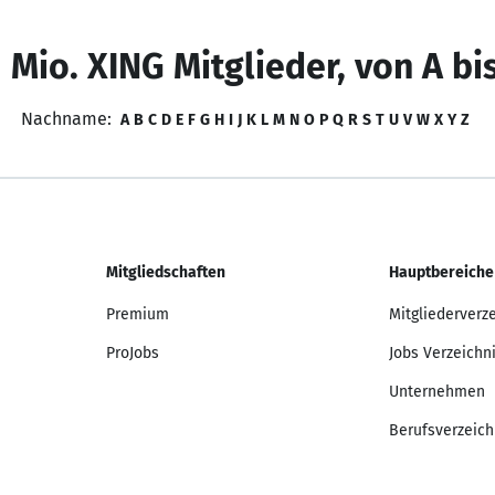
 Mio. XING Mitglieder, von A bi
Nachname:
A
B
C
D
E
F
G
H
I
J
K
L
M
N
O
P
Q
R
S
T
U
V
W
X
Y
Z
Mitgliedschaften
Hauptbereiche
Premium
Mitgliederverz
ProJobs
Jobs Verzeichn
Unternehmen
Berufsverzeich