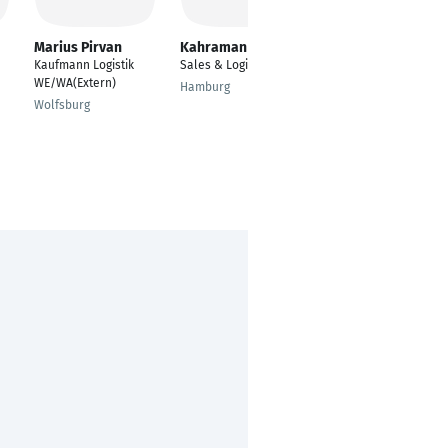
Marius Pirvan
Kahraman Sahin
Patrick Diehl
Kaufmann Logistik
Sales & Logistic
Privatier - Freigeist -
WE/WA(Extern)
Freelancer
Hamburg
Wolfsburg
Barcelona