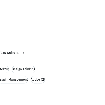
il zu sehen.
tektur
Design Thinking
esign Management
Adobe XD