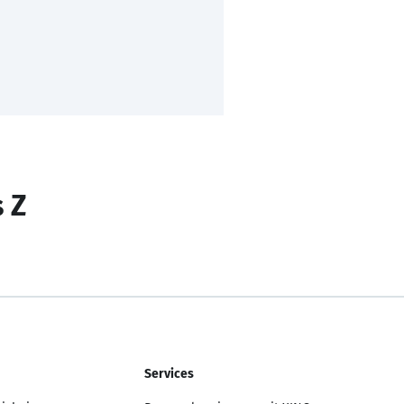
s Z
Services