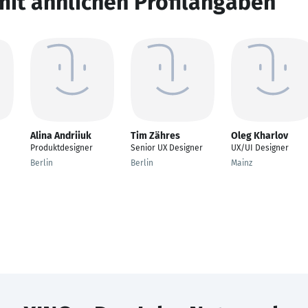
mit ähnlichen Profilangaben
Alina Andriiuk
Tim Zähres
Oleg Kharlov
Produktdesigner
Senior UX Designer
UX/UI Designer
Berlin
Berlin
Mainz