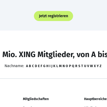
Jetzt registrieren
 Mio. XING Mitglieder, von A bi
Nachname:
A
B
C
D
E
F
G
H
I
J
K
L
M
N
O
P
Q
R
S
T
U
V
W
X
Y
Z
Mitgliedschaften
Hauptbereiche