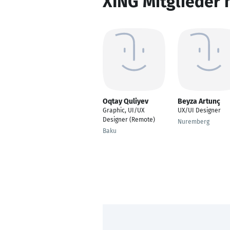
XING Mitglieder 
Oqtay Quliyev
Beyza Artunç
Graphic, UI/UX
UX/UI Designer
Designer (Remote)
Nuremberg
Baku