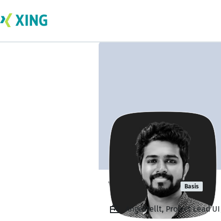
Vishakh VS
Basis
Angestellt, Project Lead 