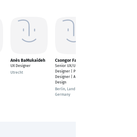
Anès BaMukaideh
Csongor Farkas
Waseem Bari
UX Designer
Senior UX/UI
Digital Strategist, UX
Designer | Product
Design
Utrecht
Designer | AI-Boosted
Lahore
Design
Berlin, Land Berlin,
Germany