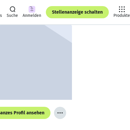
Stellenanzeige schalten
ts
Suche
Anmelden
Produkte
anzes Profil ansehen