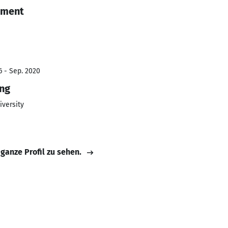
ement
6 - Sep. 2020
ing
iversity
 ganze Profil zu sehen.