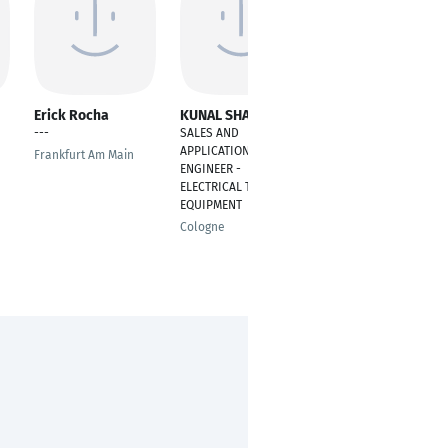
Erick Rocha
KUNAL SHARMA
Joseph Payappan
---
SALES AND
Director Comercial
APPLICATION
Frankfurt Am Main
Chennai
ENGINEER -
ELECTRICAL TESTING
EQUIPMENT
Cologne