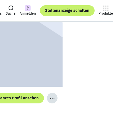
Stellenanzeige schalten
ts
Suche
Anmelden
Produkte
anzes Profil ansehen