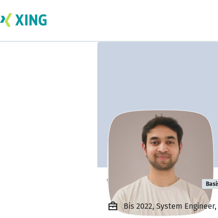
Vishal Banakar
Basi
Bis 2022, System Engineer,