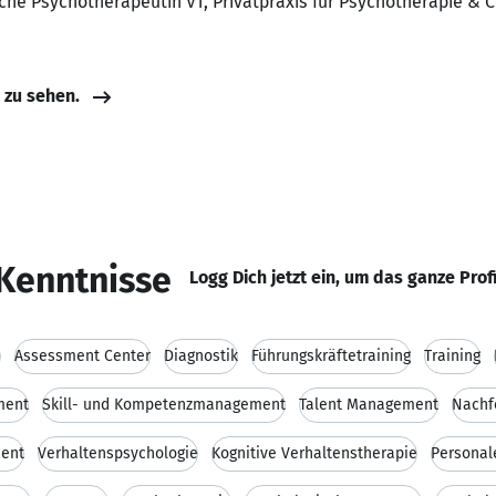
che Psychotherapeutin VT, Privatpraxis für Psychotherapie & C
e zu sehen.
Kenntnisse
Logg Dich jetzt ein, um das ganze Prof
n
Assessment Center
Diagnostik
Führungskräftetraining
Training
ment
Skill- und Kompetenzmanagement
Talent Management
Nachf
ent
Verhaltenspsychologie
Kognitive Verhaltenstherapie
Personal