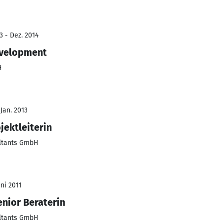
3 - Dez. 2014
evelopment
H
 Jan. 2013
jektleiterin
ltants GmbH
ni 2011
enior Beraterin
ltants GmbH