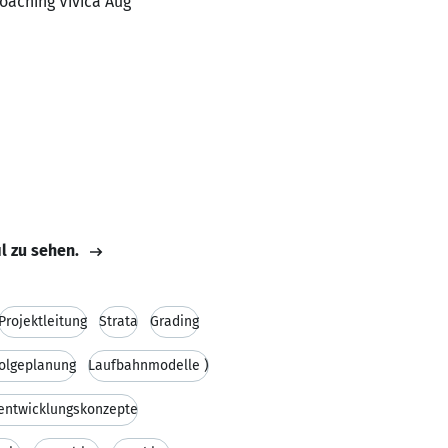
oaching Vivica Aug
il zu sehen.
Projektleitung
Strata
Grading
olgeplanung
Laufbahnmodelle )
entwicklungskonzepte