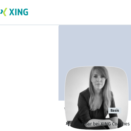
Vivien Zuta
Basis
Buchbar bei XING Coaches 