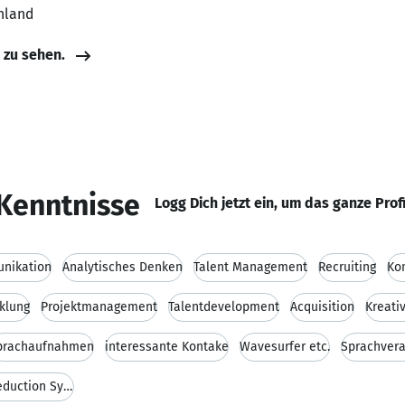
hland
e zu sehen.
Kenntnisse
Logg Dich jetzt ein, um das ganze Prof
nikation
Analytisches Denken
Talent Management
Recruiting
Ko
klung
Projektmanagement
Talentdevelopment
Acquisition
Kreativ
prachaufnahmen
interessante Kontake
Wavesurfer etc.
Sprachver
Akzentreduktion- Analyse von Noise Reduction Syste