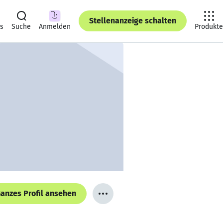
Stellenanzeige schalten
ts
Suche
Anmelden
Produkte
anzes Profil ansehen