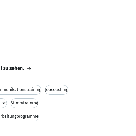
il zu sehen.
mmunikationstraining
Jobcoaching
ität
Stimmtraining
arbeitungprogramme