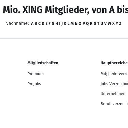
 Mio. XING Mitglieder, von A bi
Nachname:
A
B
C
D
E
F
G
H
I
J
K
L
M
N
O
P
Q
R
S
T
U
V
W
X
Y
Z
Mitgliedschaften
Hauptbereiche
Premium
Mitgliederverz
ProJobs
Jobs Verzeichn
Unternehmen
Berufsverzeich