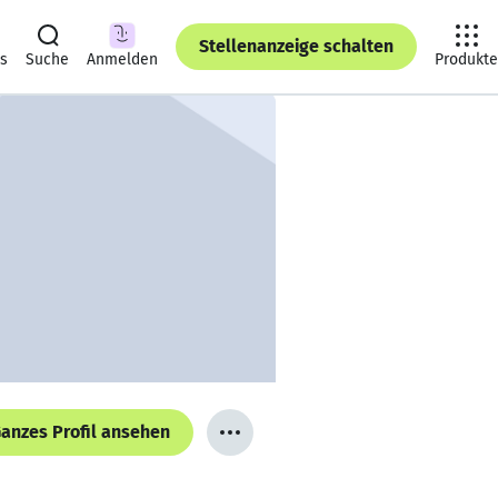
Stellenanzeige schalten
ts
Suche
Anmelden
Produkte
anzes Profil ansehen