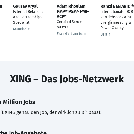
lu
Gaurav Aryal
Adam Rhoulam
Ramzi BEN ABİD ®
PMP® PSM® PMI-
External Relations
Internationaler B2B
ACP®
and Partnerships
Vertriebsspezialist –
Certified Scrum
Specialist
Energiemessung &
Master
Power Quality
Mannheim
Frankfurt am Main
Berlin
XING – Das Jobs-Netzwerk
 Million Jobs
t XING genau den Job, der wirklich zu Dir passt.
che Job-Angebote