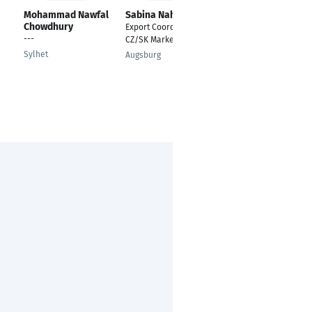
Mohammad Nawfal
Sabina Nahlik
Gerald Lee Secory
Chowdhury
II
Export Coordinator |
---
Leiter internationales
CZ/SK Markets
Marketing
Sylhet
Augsburg
Heeslingen