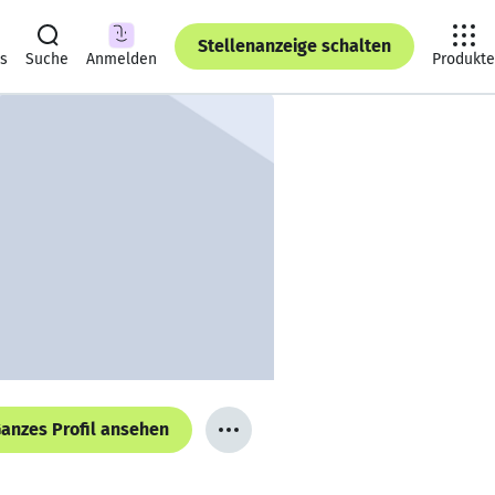
Stellenanzeige schalten
ts
Suche
Anmelden
Produkte
anzes Profil ansehen