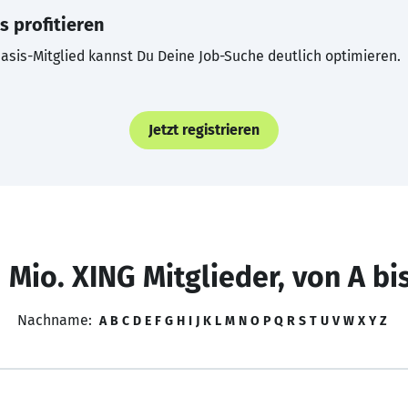
s profitieren
asis-Mitglied kannst Du Deine Job-Suche deutlich optimieren.
Jetzt registrieren
 Mio. XING Mitglieder, von A bi
Nachname:
A
B
C
D
E
F
G
H
I
J
K
L
M
N
O
P
Q
R
S
T
U
V
W
X
Y
Z