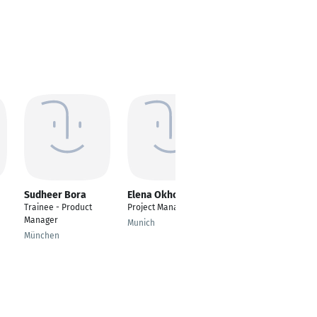
Sudheer Bora
Elena Okhonko
Oleksandr Bortsov
Trainee - Product
Project Manager
Softwaretester
Manager
Munich
Frankfurt am Main
München