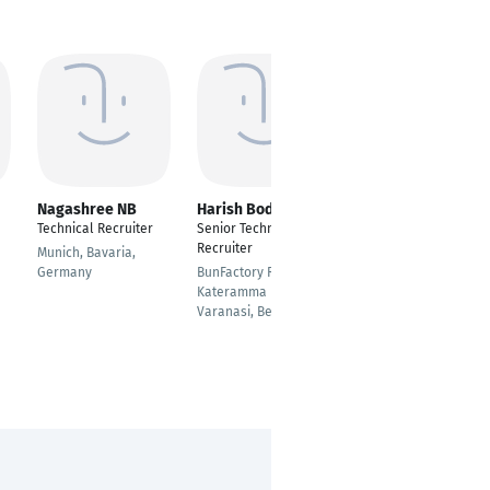
Nagashree NB
Harish Boddu
Nisha Sajnani
Technical Recruiter
Senior Technical
Talent Acquisition
Recruiter
Specialist
Munich, Bavaria,
Germany
BunFactory Rd,
Harburg - Hamburg
Kateramma Lyt,
Marmstorf
Varanasi, Bengaluru