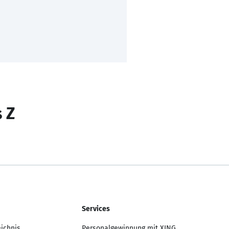
s Z
Services
eichnis
Personalgewinnung mit XING