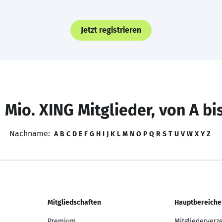
Jetzt registrieren
 Mio. XING Mitglieder, von A bi
Nachname:
A
B
C
D
E
F
G
H
I
J
K
L
M
N
O
P
Q
R
S
T
U
V
W
X
Y
Z
Mitgliedschaften
Hauptbereiche
Premium
Mitgliederverz