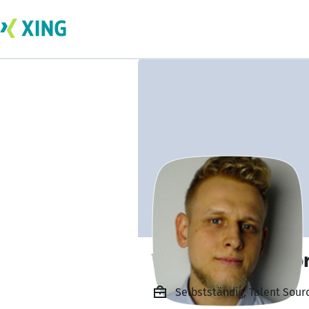
Wojciech Stembo
Selbstständig, Talent Sour