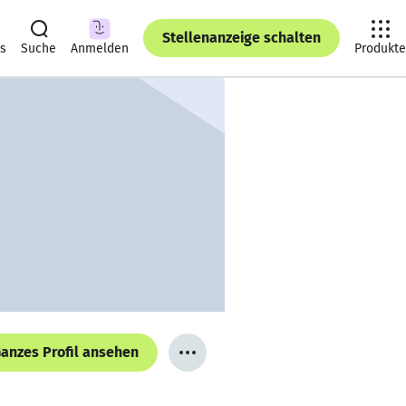
Stellenanzeige schalten
ts
Suche
Anmelden
Produkte
anzes Profil ansehen