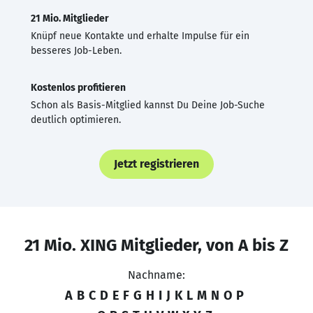
21 Mio. Mitglieder
Knüpf neue Kontakte und erhalte Impulse für ein
besseres Job-Leben.
Kostenlos profitieren
Schon als Basis-Mitglied kannst Du Deine Job-Suche
deutlich optimieren.
Jetzt registrieren
21 Mio. XING Mitglieder, von A bis Z
Nachname:
A
B
C
D
E
F
G
H
I
J
K
L
M
N
O
P