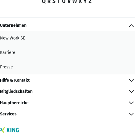
Q
R
S
T
U
V
W
X
Y
Z
Unternehmen
New Work SE
Karriere
Presse
Hilfe & Kontakt
Mitgliedschaften
Hauptbereiche
Services