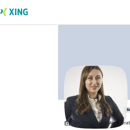
Yana Zinchenko
B
Bis 2017, Leiterin Abt. Ber