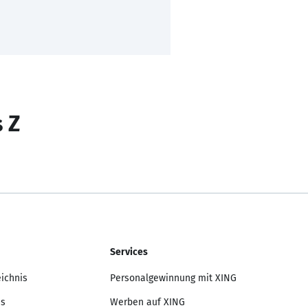
s Z
Services
eichnis
Personalgewinnung mit XING
is
Werben auf XING