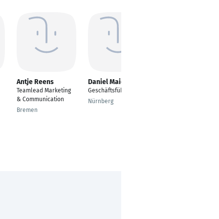
Antje Reens
Daniel Maier
Jana Haselhorst
Teamlead Marketing
Geschäftsführer
Koordination
& Communication
Graduiertenkolleg
Nürnberg
GRK 2413 SynAGE
Bremen
(Elternzeitvertretung)
Leipzig