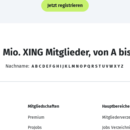
Jetzt registrieren
 Mio. XING Mitglieder, von A bi
Nachname:
A
B
C
D
E
F
G
H
I
J
K
L
M
N
O
P
Q
R
S
T
U
V
W
X
Y
Z
Mitgliedschaften
Hauptbereiche
Premium
Mitgliederverz
ProJobs
Jobs Verzeichn