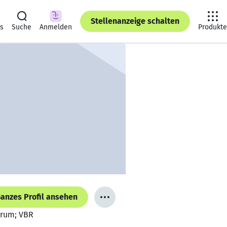
Stellenanzeige schalten
ts
Suche
Anmelden
Produkte
anzes Profil ansehen
Forum; VBR