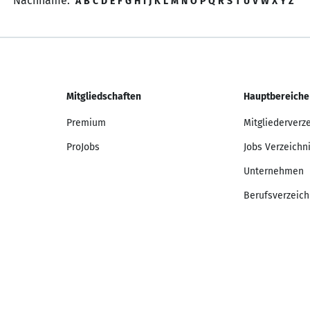
Nachname:
A
B
C
D
E
F
G
H
I
J
K
L
M
N
O
P
Q
R
S
T
U
V
W
X
Y
Z
Mitgliedschaften
Hauptbereiche
Premium
Mitgliederverz
ProJobs
Jobs Verzeichn
Unternehmen
Berufsverzeich