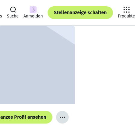
Stellenanzeige schalten
ts
Suche
Anmelden
Produkte
anzes Profil ansehen