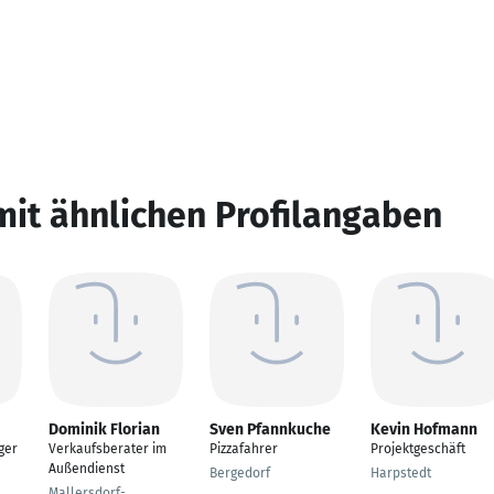
mit ähnlichen Profilangaben
Dominik Florian
Sven Pfannkuche
Kevin Hofmann
ger
Verkaufsberater im
Pizzafahrer
Projektgeschäft
Außendienst
Bergedorf
Harpstedt
Mallersdorf-