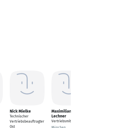
Nick Mielke
Maximilian
Michael Müller
Lechner
Technischer
Head of Consulting
Vertriebsmitarbeiter
Vertriebsbeauftragter
Kirchlengern
Ost
München