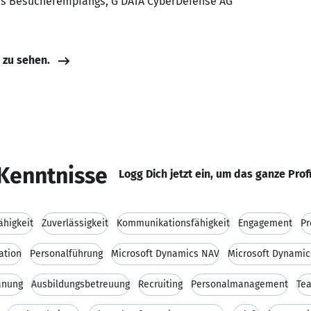
des Besucherempfangs, G DATA CyberDefense AG
e zu sehen.
Kenntnisse
Logg Dich jetzt ein, um das ganze Prof
higkeit
Zuverlässigkeit
Kommunikationsfähigkeit
Engagement
Pr
ation
Personalführung
Microsoft Dynamics NAV
Microsoft Dynamic
anung
Ausbildungsbetreuung
Recruiting
Personalmanagement
Te