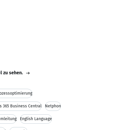
il zu sehen.
ozessoptimierung
s 365 Business Central
Netphon
amleitung
English Language