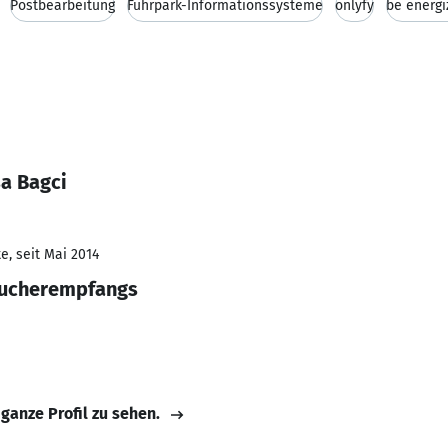
Postbearbeitung
Fuhrpark-Informationssysteme
onlyfy
be energi
sa Bagci
e, seit Mai 2014
sucherempfangs
 ganze Profil zu sehen.