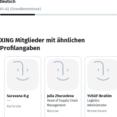
Deutsch
A1-A2 (Grundkenntnisse)
XING Mitglieder mit ähnlichen
Profilangaben
Saravana R.g
Julia Zhuravleva
YUSUF Ibrahim
---
Head of Supply Chain
Logistics
Management
Administrator
Karlsruhe
Moscow
Bremerhaven