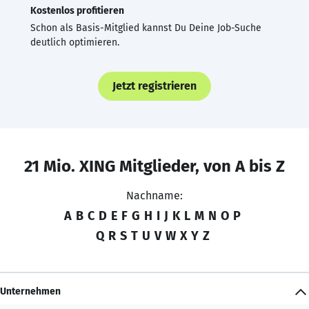
Kostenlos profitieren
Schon als Basis-Mitglied kannst Du Deine Job-Suche
deutlich optimieren.
Jetzt registrieren
21 Mio. XING Mitglieder, von A bis Z
Nachname:
A
B
C
D
E
F
G
H
I
J
K
L
M
N
O
P
Q
R
S
T
U
V
W
X
Y
Z
Unternehmen