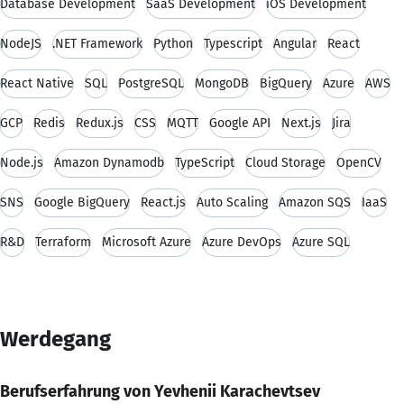
Database Development
SaaS Development
iOS Development
NodeJS
.NET Framework
Python
Typescript
Angular
React
React Native
SQL
PostgreSQL
MongoDB
BigQuery
Azure
AWS
GCP
Redis
Redux.js
CSS
MQTT
Google API
Next.js
Jira
Node.js
Amazon Dynamodb
TypeScript
Cloud Storage
OpenCV
SNS
Google BigQuery
React.js
Auto Scaling
Amazon SQS
IaaS
R&D
Terraform
Microsoft Azure
Azure DevOps
Azure SQL
Werdegang
Berufserfahrung von Yevhenii Karachevtsev