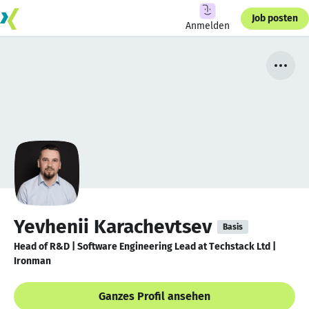
Job posten
Anmelden
Yevhenii Karachevtsev
Basis
Head of R&D | Software Engineering Lead at Techstack Ltd |
Ironman
Ganzes Profil ansehen