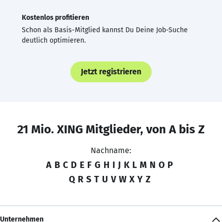
Kostenlos profitieren
Schon als Basis-Mitglied kannst Du Deine Job-Suche
deutlich optimieren.
Jetzt registrieren
21 Mio. XING Mitglieder, von A bis Z
Nachname:
A
B
C
D
E
F
G
H
I
J
K
L
M
N
O
P
Q
R
S
T
U
V
W
X
Y
Z
Unternehmen