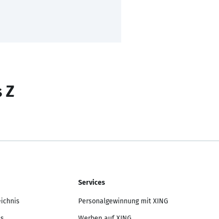
s Z
Services
eichnis
Personalgewinnung mit XING
is
Werben auf XING