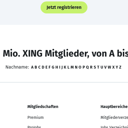
Jetzt registrieren
 Mio. XING Mitglieder, von A bi
Nachname:
A
B
C
D
E
F
G
H
I
J
K
L
M
N
O
P
Q
R
S
T
U
V
W
X
Y
Z
Mitgliedschaften
Hauptbereiche
Premium
Mitgliederverz
ProJobs
Jobs Verzeichn