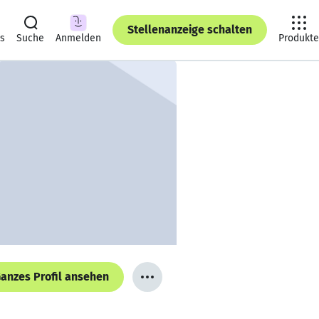
Stellenanzeige schalten
ts
Suche
Anmelden
Produkte
anzes Profil ansehen