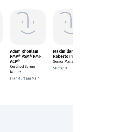
Adam Rhoulam
Maximiliano
Venkata Ramana
PMP® PSM® PMI-
Roberto Imelio
Kongari
ACP®
Senior Manager
Quality & Test
Certified Scrum
Consultant
Stuttgart
Master
Frankfurt am Main
Frankfurt am Main