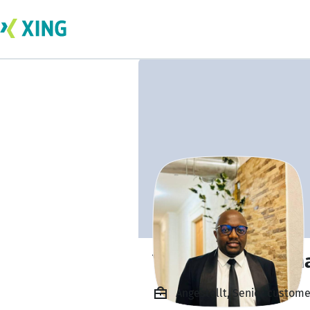
Yoel Kime Muken
Angestellt, Senior custome