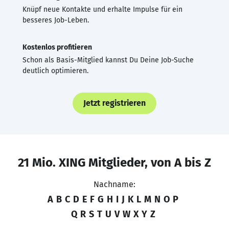
Knüpf neue Kontakte und erhalte Impulse für ein
besseres Job-Leben.
Kostenlos profitieren
Schon als Basis-Mitglied kannst Du Deine Job-Suche
deutlich optimieren.
Jetzt registrieren
21 Mio. XING Mitglieder, von A bis Z
Nachname:
A
B
C
D
E
F
G
H
I
J
K
L
M
N
O
P
Q
R
S
T
U
V
W
X
Y
Z