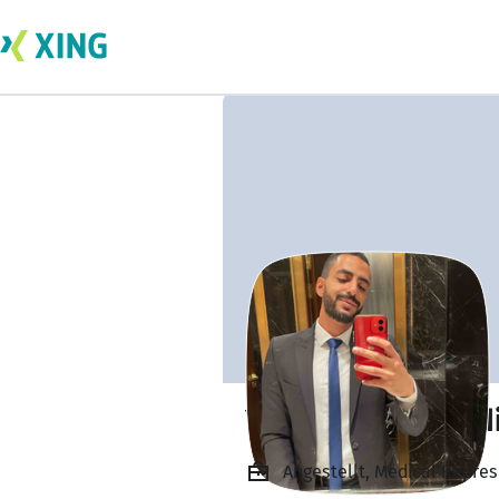
Youssef Emad El
Angestellt, Medical Repre