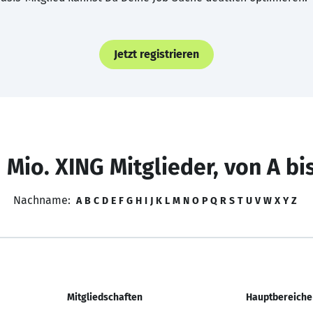
Jetzt registrieren
 Mio. XING Mitglieder, von A bi
Nachname:
A
B
C
D
E
F
G
H
I
J
K
L
M
N
O
P
Q
R
S
T
U
V
W
X
Y
Z
Mitgliedschaften
Hauptbereiche