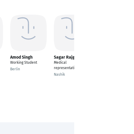
Amod Singh
Sagar Rajguru
Ashish kumar
srivastava
Working Student
Medical
Senior manager
representative
Berlin
aftersales
Nashik
aftermarket service
spares dealer
development
Pune