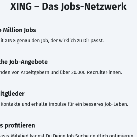
XING – Das Jobs-Netzwerk
 Million Jobs
t XING genau den Job, der wirklich zu Dir passt.
che Job-Angebote
inden von Arbeitgebern und über 20.000 Recruiter·innen.
itglieder
Kontakte und erhalte Impulse für ein besseres Job-Leben.
s profitieren
asis-Mitglied kannst Du Deine Job-Suche deutlich optimieren.