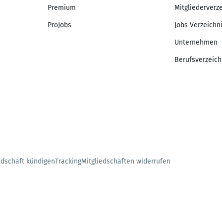
Premium
Mitgliederverz
ProJobs
Jobs Verzeichn
Unternehmen
Berufsverzeich
edschaft kündigen
Tracking
Mitgliedschaften widerrufen