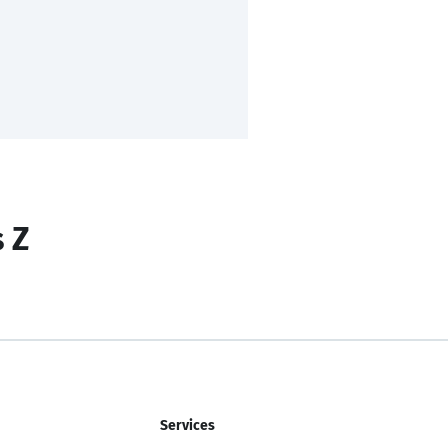
s Z
Services