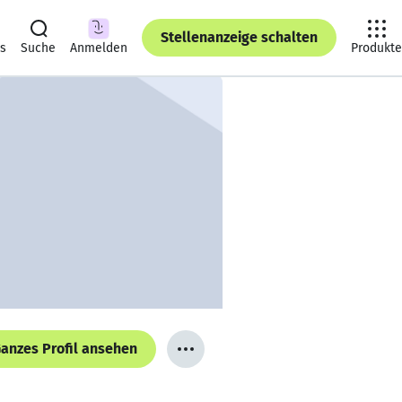
Stellenanzeige schalten
ts
Suche
Anmelden
Produkte
anzes Profil ansehen