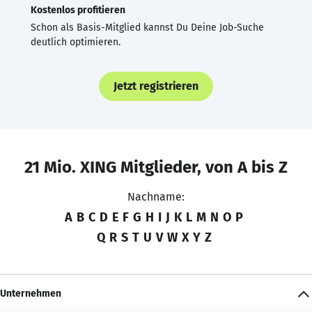
Kostenlos profitieren
Schon als Basis-Mitglied kannst Du Deine Job-Suche
deutlich optimieren.
Jetzt registrieren
21 Mio. XING Mitglieder, von A bis Z
Nachname:
A
B
C
D
E
F
G
H
I
J
K
L
M
N
O
P
Q
R
S
T
U
V
W
X
Y
Z
Unternehmen