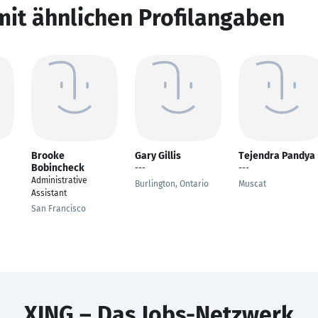
mit ähnlichen Profilangaben
Brooke
Gary Gillis
Tejendra Pandya
Bobincheck
---
---
Administrative
Burlington, Ontario
Muscat
Assistant
San Francisco
XING – Das Jobs-Netzwerk