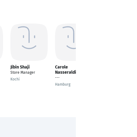
Jibin Shaji
Carole
Rafi Shaik
Nasseraldine
Store Manager
Freelancer
---
Kochi
Frankfrut am Main
Hamburg