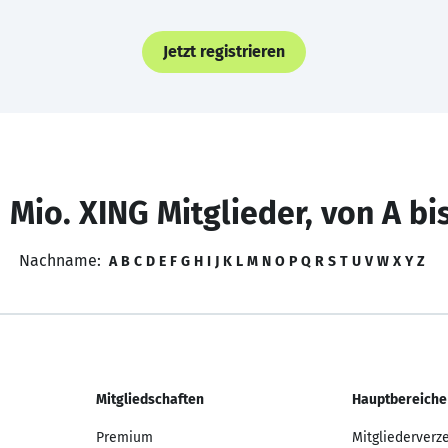
Jetzt registrieren
 Mio. XING Mitglieder, von A bi
Nachname:
A
B
C
D
E
F
G
H
I
J
K
L
M
N
O
P
Q
R
S
T
U
V
W
X
Y
Z
Mitgliedschaften
Hauptbereiche
Premium
Mitgliederverz