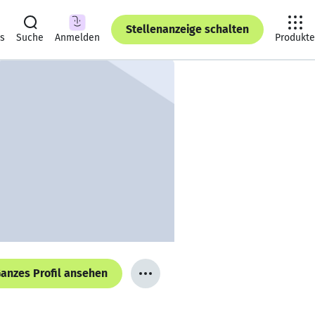
Stellenanzeige schalten
ts
Suche
Anmelden
Produkte
anzes Profil ansehen