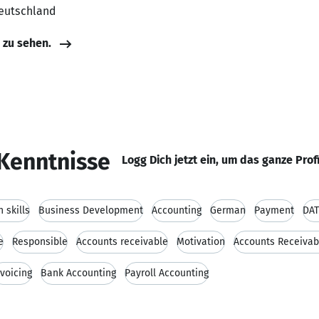
Deutschland
e zu sehen.
Kenntnisse
Logg Dich jetzt ein, um das ganze Prof
 skills
Business Development
Accounting
German
Payment
DAT
e
Responsible
Accounts receivable
Motivation
Accounts Receivab
nvoicing
Bank Accounting
Payroll Accounting