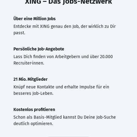
XING – Das Jobs-Netzwerk
Über eine Million Jobs
Entdecke mit XING genau den Job, der wirklich zu Dir
passt.
Persönliche Job-Angebote
Lass Dich finden von Arbeitgebern und über 20.000
Recruiter·innen.
21 Mio. Mitglieder
Knüpf neue Kontakte und erhalte Impulse für ein
besseres Job-Leben.
Kostenlos profitieren
Schon als Basis-Mitglied kannst Du Deine Job-Suche
deutlich optimieren.