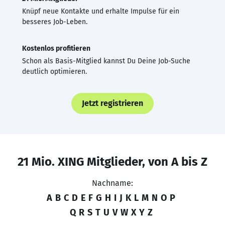
Knüpf neue Kontakte und erhalte Impulse für ein
besseres Job-Leben.
Kostenlos profitieren
Schon als Basis-Mitglied kannst Du Deine Job-Suche
deutlich optimieren.
Jetzt registrieren
21 Mio. XING Mitglieder, von A bis Z
Nachname:
A
B
C
D
E
F
G
H
I
J
K
L
M
N
O
P
Q
R
S
T
U
V
W
X
Y
Z