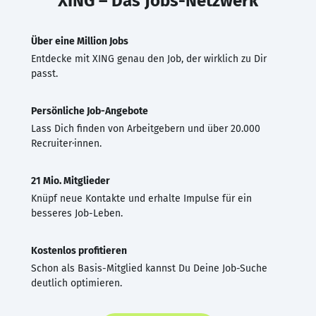
XING – Das Jobs-Netzwerk
Über eine Million Jobs
Entdecke mit XING genau den Job, der wirklich zu Dir
passt.
Persönliche Job-Angebote
Lass Dich finden von Arbeitgebern und über 20.000
Recruiter·innen.
21 Mio. Mitglieder
Knüpf neue Kontakte und erhalte Impulse für ein
besseres Job-Leben.
Kostenlos profitieren
Schon als Basis-Mitglied kannst Du Deine Job-Suche
deutlich optimieren.