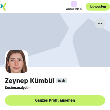
Job posten
Anmelden
Zeynep Kümbül
Basis
Kostenanalystin
Ganzes Profil ansehen