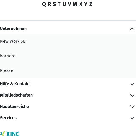
Q
R
S
T
U
V
W
X
Y
Z
Unternehmen
New Work SE
Karriere
Presse
Hilfe & Kontakt
Mitgliedschaften
Hauptbereiche
Services