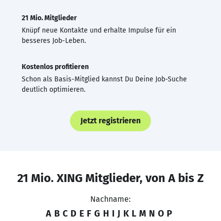
21 Mio. Mitglieder
Knüpf neue Kontakte und erhalte Impulse für ein
besseres Job-Leben.
Kostenlos profitieren
Schon als Basis-Mitglied kannst Du Deine Job-Suche
deutlich optimieren.
Jetzt registrieren
21 Mio. XING Mitglieder, von A bis Z
Nachname:
A
B
C
D
E
F
G
H
I
J
K
L
M
N
O
P