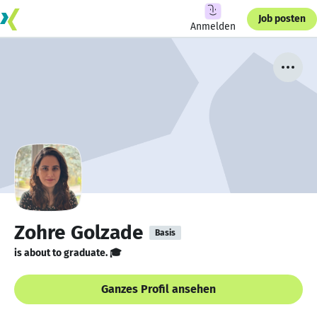
Job posten
Anmelden
Zohre Golzade
Basis
is about to graduate. 🎓
Ganzes Profil ansehen