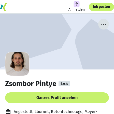
Job posten
Anmelden
Zsombor Pintye
Basis
Ganzes Profil ansehen
Angestellt, Lborant/Betontechnologe, Meyer-