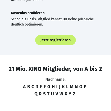
Kostenlos profitieren
Schon als Basis-Mitglied kannst Du Deine Job-Suche
deutlich optimieren.
Jetzt registrieren
21 Mio. XING Mitglieder, von A bis Z
Nachname:
A
B
C
D
E
F
G
H
I
J
K
L
M
N
O
P
Q
R
S
T
U
V
W
X
Y
Z