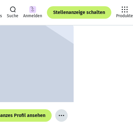
Stellenanzeige schalten
ts
Suche
Anmelden
Produkte
anzes Profil ansehen