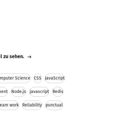
il zu sehen.
mputer Science
CSS
JavaScript
ment
Node.js
javascript
Redis
Team work
Reliability
punctual