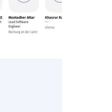
EE
Muntadher Attar
Khasrur Rahman
Mojeeb Rahman
Sedeqi
t
Lead Software
---
---
Engineer
Vienna
Berlin
Marburg an der Lahn