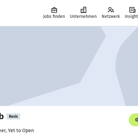
Jobs finden
Unternehmen
Netzwerk
Insigh
b
Basis
G
eer, Yet to Open