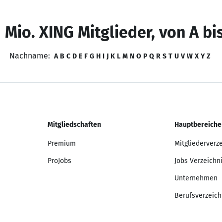
 Mio. XING Mitglieder, von A bi
Nachname:
A
B
C
D
E
F
G
H
I
J
K
L
M
N
O
P
Q
R
S
T
U
V
W
X
Y
Z
Mitgliedschaften
Hauptbereiche
Premium
Mitgliederverz
ProJobs
Jobs Verzeichn
Unternehmen
Berufsverzeich