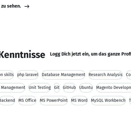
e zu sehen.
Kenntnisse
Logg Dich jetzt ein, um das ganze Prof
 skills
php laravel
Database Management
Research Analysis
Co
t Management
Unit Testing
Git
GitHub
Ubuntu
Magento Develop
Backend
MS Office
MS PowerPoint
MS Word
MySQL Workbench