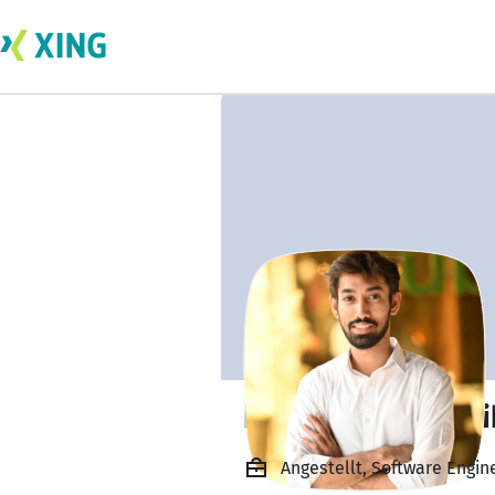
burhanuddin zoai
Angestellt, Software Engin