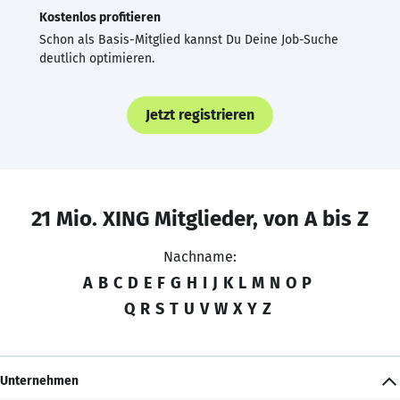
Kostenlos profitieren
Schon als Basis-Mitglied kannst Du Deine Job-Suche
deutlich optimieren.
Jetzt registrieren
21 Mio. XING Mitglieder, von A bis Z
Nachname:
A
B
C
D
E
F
G
H
I
J
K
L
M
N
O
P
Q
R
S
T
U
V
W
X
Y
Z
Unternehmen