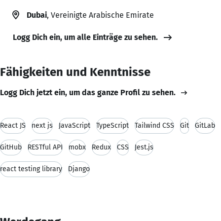
Dubai
, Vereinigte Arabische Emirate
Logg Dich ein, um alle Einträge zu sehen.
Fähigkeiten und Kenntnisse
Logg Dich jetzt ein, um das ganze Profil zu sehen.
React JS
next js
JavaScript
TypeScript
Tailwind CSS
Git
GitLab
GitHub
RESTful API
mobx
Redux
CSS
Jest.js
react testing library
Django