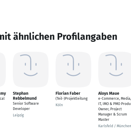
mit ähnlichen Profilangaben
amy
Stephan
Florian Faber
Aloys Maue
Rebbelmund
cal
(Teil-)Projektleitung
e-Commerce, Media
Senior Software
IT, IMO & PMO Produ
Köln
Developer
Owner, Project
Manager & Scrum
Leipzig
Master
Karlsfeld / Münche