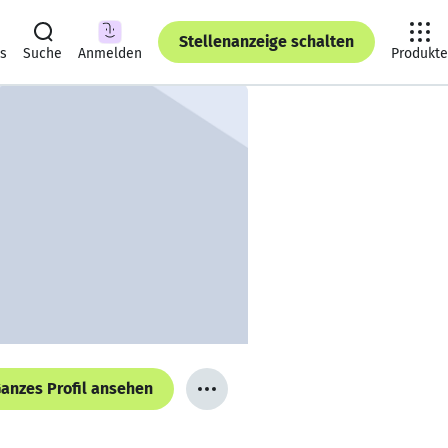
Stellenanzeige schalten
ts
Suche
Anmelden
Produkte
anzes Profil ansehen