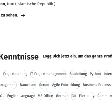
ran
, Iran (Islamische Republik )
e zu sehen.
Kenntnisse
Logg Dich jetzt ein, um das ganze Prof
g
Projektplanung
IT-Projektmanagement
Bauleitung
Python
Inte
anagement
Bauwesen
Scrum
Agile Entwicklung
Business Proces
SQL
English Language
MS Office
German
Git
Flexibility
Commitm