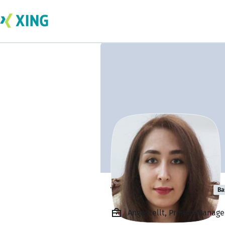
forouzan rezaei
Ba
Angestellt, Project Manag