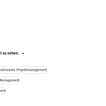
il zu sehen.
rnationales Projektmanagement
s Management
ent