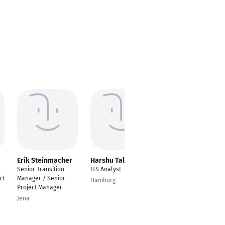
Erik Steinmacher
Harshu Talreja
Saskia Staniecki
,
Senior Transition
ITS Analyst
Junior
ct
Manager / Senior
Projektmanager
Hamburg
Project Manager
Frankfurt am Main
Jena
n