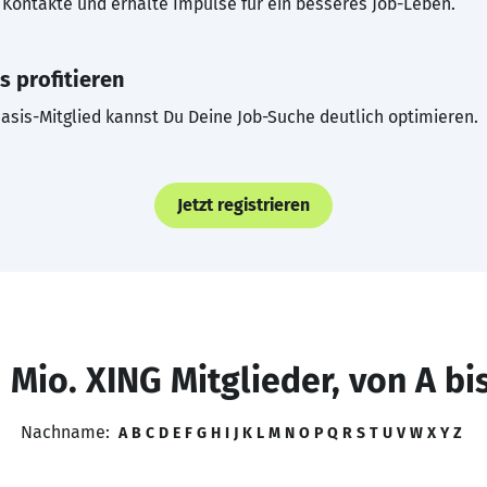
Kontakte und erhalte Impulse für ein besseres Job-Leben.
s profitieren
asis-Mitglied kannst Du Deine Job-Suche deutlich optimieren.
Jetzt registrieren
 Mio. XING Mitglieder, von A bi
Nachname:
A
B
C
D
E
F
G
H
I
J
K
L
M
N
O
P
Q
R
S
T
U
V
W
X
Y
Z