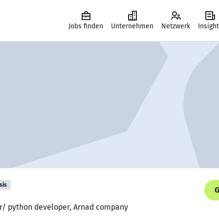
Jobs finden
Unternehmen
Netzwerk
Insigh
sis
G
er/ python developer, Arnad company