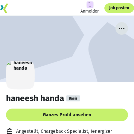
Job posten
Anmelden
haneesh handa
Basis
Ganzes Profil ansehen
Angestellt, Chargeback Specialist, Ienergizer