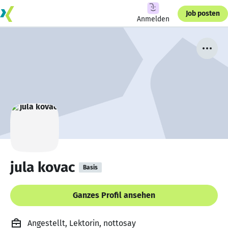
Job posten
Anmelden
jula kovac
Basis
Ganzes Profil ansehen
Angestellt, Lektorin, nottosay